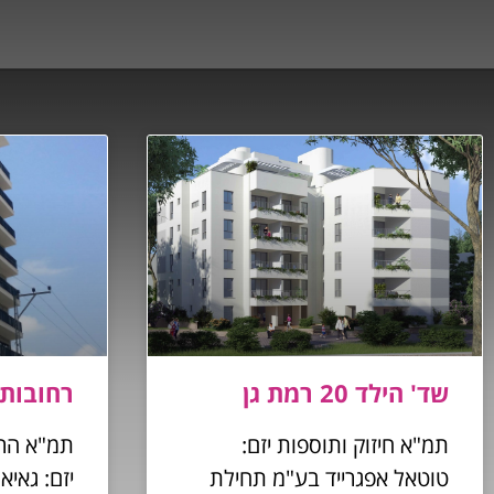
שד' הילד 20 רמת גן
רחובות הנהר
תמ"א חיזוק ותוספות יזם:
טוטאל אפגרייד בע"מ תחילת
יזם: גאיא