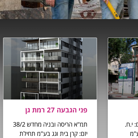
פני הגבעה 27 רמת גן
 י.ח.
תמ"א הריסה ובניה מחדש 38/2
ע"מ
יזם: קרן בית וגג בע"מ תחילת