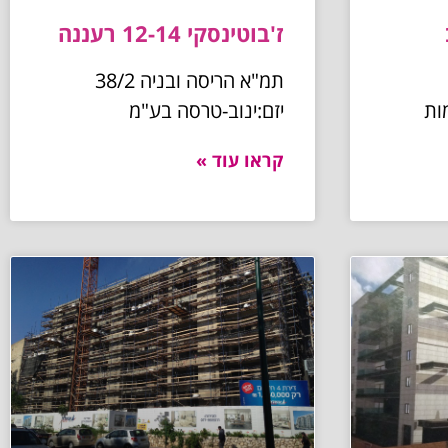
ז'בוטינסקי 12-14 רעננה
תמ"א הריסה ובניה 38/2
מות
יזם:ינוב-טרסה בע"מ
קראו עוד »