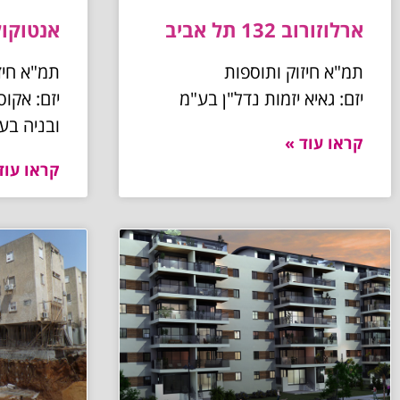
ארלוזורוב 132 תל אביב
אנטוקולסקי 21
תמ"א חיזוק ותוספות
תמ"א חיז
יזם: גאיא יזמות נדל"ן בע"מ
יזם: אקוס
ובניה בע
קראו עוד »
קראו עוד