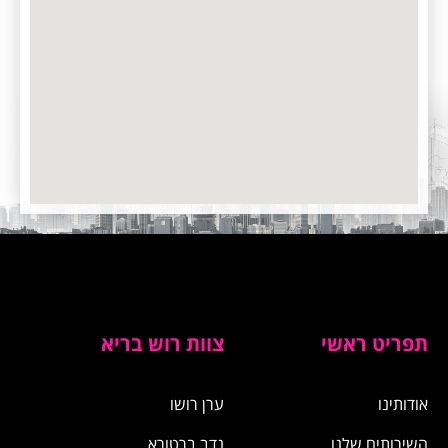
תפריט ראשי
צוות רוש בריא
אודותינו
​ערן רושו
השירותים שלנו
נדב ברטורא